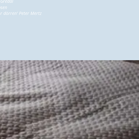
e Gredal
psen
ör dörren' Peter Mertz