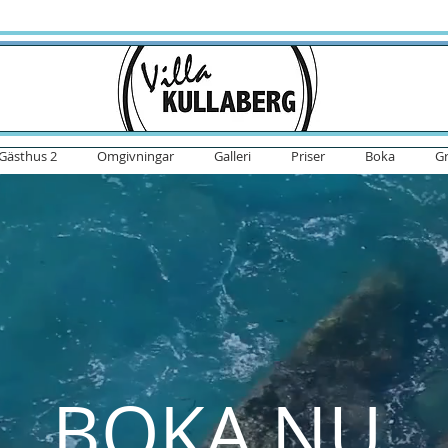
Gästhus 2
Omgivningar
Galleri
Priser
Boka
G
BOKA NU