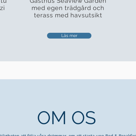
tu
Gästhus Seaview Garden
zi
med egen trädgård och
terass med havsutsikt
Läs mer
OM OS
öjligheten att följa våra drömmar, om att starta upp Bed & Breakfa