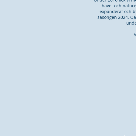
havet och nature
expanderat och by
säsongen 2024. Oav
unde
V