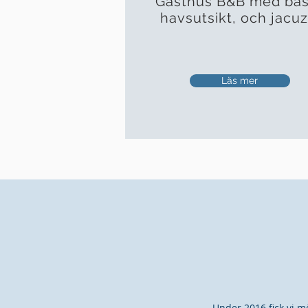
Gästhus B&B med bas
havsutsikt, och jacuz
Läs mer
Under 2016 fick vi m