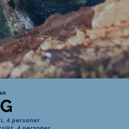
hus
RG
zi, 4 personer
sikt, 4 personer