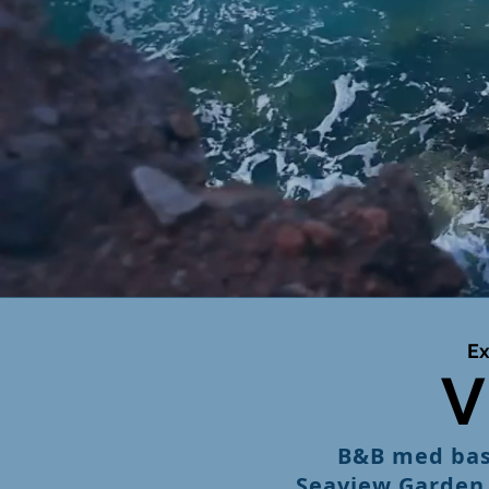
Ex
V
B&B med bastu
Seaview Garden 