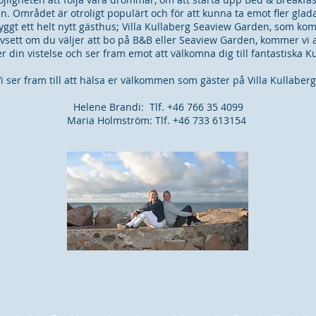
n. Området är otroligt populärt och för att kunna ta emot fler glada
ggt ett helt nytt gästhus; Villa Kullaberg Seaview Garden, som ko
sett om du väljer att bo på B&B eller Seaview Garden, kommer vi a
r din vistelse och ser fram emot att välkomna dig till fantastiska Ku
i ser fram till att hälsa er välkommen som gäster på Villa Kullaber
Helene Brandi: Tlf. +46 766 35 4099
Maria Holmström: Tlf. +46 733 613154