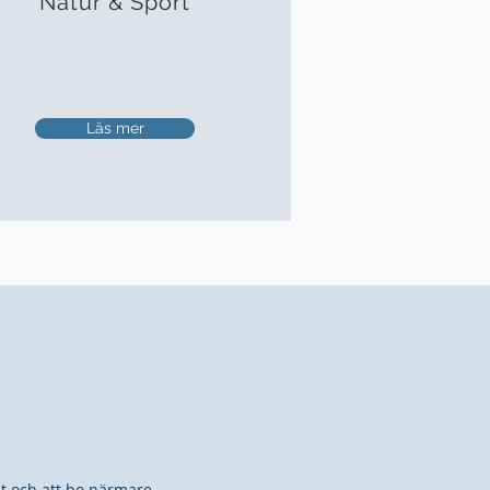
Natur & Sport
Läs mer
st och att bo närmare