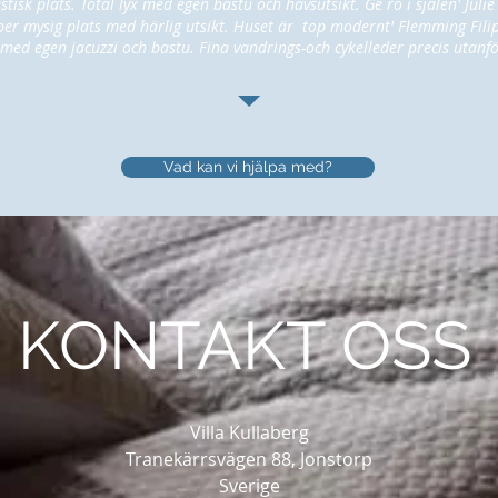
tisk plats. Total lyx med egen bastu och havsutsikt. Ge ro i själen' Juli
per mysig plats med härlig utsikt. Huset är top modernt' Flemming Fili
 med egen jacuzzi och bastu. Fina vandrings-och cykelleder precis utanf
Vad kan vi hjälpa med?
KONTAKT OSS
Villa Kullaberg
Tranekärrsvägen 88, Jonstorp
Sverige