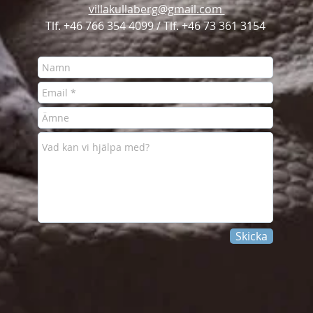
villakullaberg@gmail.com
Tlf. +46 766 354 4099 /
Tlf. +46 73 361 3154
Skicka