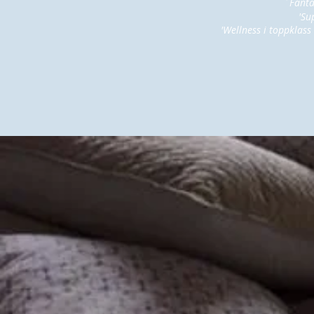
´Fantas
'Su
'Wellness i toppklass