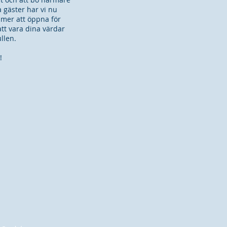
 gäster har vi nu
mmer att öppna för
tt vara dina värdar
llen.
g!