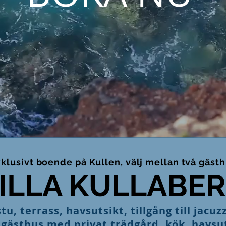
klusivt boende på Kullen, välj mellan två gäst
ILLA KULLABE
, terrass, havsutsikt, tillgång till jacuz
gästhus med privat trädgård, kök, havsut