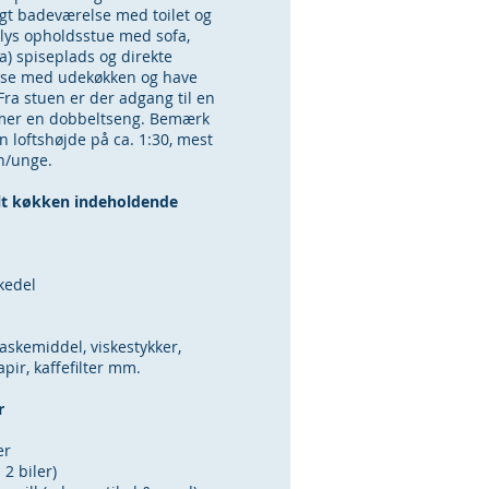
gt badeværelse med toilet og
 lys opholdsstue med sofa,
a) spiseplads og direkte
asse med udekøkken og have
ra stuen er der adgang til en
er en dobbeltseng. Bemærk
 loftshøjde på ca. 1:30, mest
rn/unge.
elt køkken indeholdende
kedel
askemiddel, viskestykker,
apir, kaffefilter mm.
r
er
 2 biler)