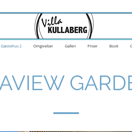
Gæstehus 2
Omgivelser
Galleri
Priser
Book
AVIEW GARD