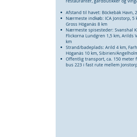
restauranter, gårdbutikker og vi
Afstand til havet: Böckebäk Havn, 
Nærmeste indkøb: ICA Jonstorp, 5 
Gross Höganäs 8 km
Nærmeste spisesteder: Svanshal K
Flickorna Lundgren 1,5 km, Arilds 
km
Strand/badeplads: Arild 4 km, Farh
Höganäs 10 km, Sibirien/Ängelhol
Offentlig transport, ca. 150 meter 
bus 223 i fast rute mellem Jonstorp