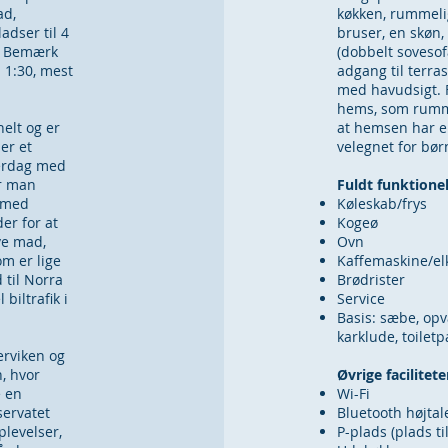
ad,
køkken, rummeli
adser til 4
bruser, en skøn,
s. Bemærk
(dobbelt sovesof
 1:30, mest
adgang til terr
med havudsigt. F
hems, som rumm
nelt og er
at hemsen har en
ler et
velegnet for bø
verdag med
ar man
Fuldt funktion
e med
Køleskab/frys
er for at
Kogeø
ve mad,
Ovn
om er lige
Kaffemaskine/el
 til Norra
Brødrister
biltrafik i
Service
Basis: sæbe, opv
karklude, toiletp
erviken og
, hvor
Øvrige facilitete
e en
Wi-Fi
servatet
Bluetooth højtal
plevelser,
P-plads (plads til