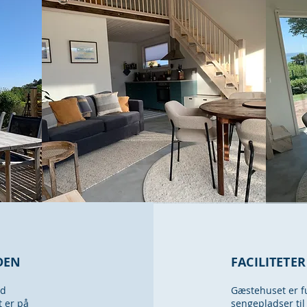
DEN
FACILITETE
od
Gæstehuset er f
 er på
sengepladser til