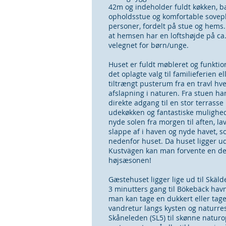
42m og indeholder fuldt køkken, b
opholdsstue og komfortable sovepl
personer, fordelt på stue og hem
at hemsen har en loftshøjde på ca.
velegnet for børn/unge.
Huset er fuldt møbleret og funktio
det oplagte valg til familieferien el
tiltrængt pusterum fra en travl h
afslapning i naturen. Fra stuen h
direkte adgang til en stor terrass
udekøkken og fantastiske mulighed
nyde solen fra morgen til aften, la
slappe af i haven og nyde havet, s
nedenfor huset. Da huset ligger ud
Kustvägen kan man forvente en del 
højsæsonen!
Gæstehuset ligger lige ud til Skäld
3 minutters gang til Bökebäck havn
man kan tage en dukkert eller tag
vandretur langs kysten og naturre
Skåneleden (SL5) til skønne naturo