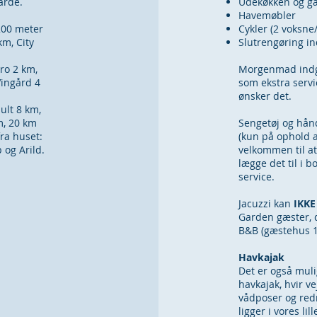
ngårde.
Udekøkken og gas
Havemøbler
200 meter
Cykler (2 voksne/
km, City
Slutrengøring i
ro 2 km,
Morgenmad ind
Vingård 4
som ekstra serv
ønsker det.
ult 8 km,
m, 20 km
Sengetøj og hå
fra huset:
(kun på ophold 
 og Arild.
velkommen til at
lægge det til i 
service.
Jacuzzi kan
IKKE
Garden gæster, d
B&B (gæstehus 1
Havkajak
Det er også muli
havkajak, hvir vej
vådposer og red
ligger i vores li