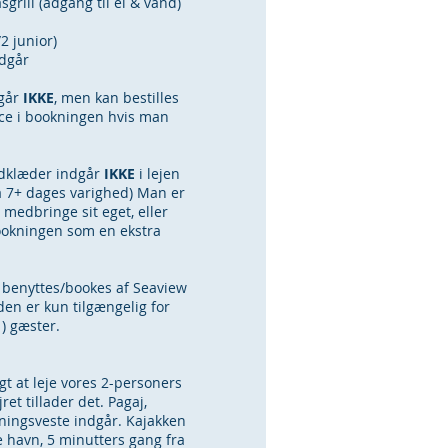
grill (adgang til el & vand)
2 junior)
ndgår
går
IKKE
, men kan bestilles
ice i bookningen hvis man
ndklæder indgår
IKKE
i lejen
a 7+ dages varighed) Man er
 medbringe sit eget, eller
bookningen som en ekstra
benyttes/bookes af Seaview
en er kun tilgængelig for
) gæster.
gt at leje vores 2-personers
ret tillader det. Pagaj,
ningsveste indgår. Kajakken
lle havn, 5 minutters gang fra